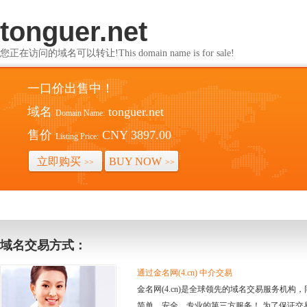
tonguer.net
您正在访问的域名可以转让!This domain name is for sale!
一口价出售中！
域名
tonguer.net
Domain Name:
售价
CNY 3897.00
Listing Price:
立即购买
BUY NOW
>>
>>
域名交易方式：
通过金名网(4.cn) 中介交易
金名网(4.cn)是全球领先的域名交易服务机
简单、安全、专业的第三方服务！ 为了保证交