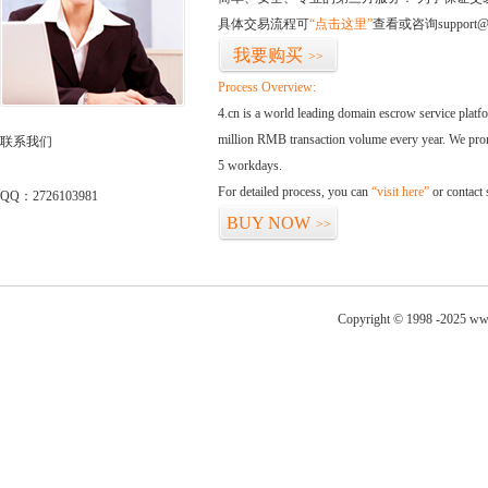
具体交易流程可
“点击这里”
查看或咨询support@
我要购买
>>
Process Overview:
4.cn is a world leading domain escrow service plat
million RMB transaction volume every year. We promi
联系我们
5 workdays.
For detailed process, you can
“visit here”
or contact
QQ：2726103981
BUY NOW
>>
Copyright © 1998 -2025 www